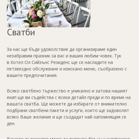
Сватби
За нас ще бъде удоволствие да организираме един
незабравим празник за вас и вашия любим човек. Тук
в
Хотел Ол Сийзънс Резиденс
ще се насладите на
петзвездно обслужване и изискано меню, съобразено с
вашите предпочитания.
Всяко сватбено тържество е уникално и затова нашият
екип ще ви съдейства с всеки детайл преди и по време на
вашата сватба. Ще можете да избирате от внимателно
подбрани сватбени пакети и услуги, които ще задоволят
всяко Ваше желание и ще създадат най-запомнящия се
ден.
Вашето тържество може да включва брънч с шампанско,