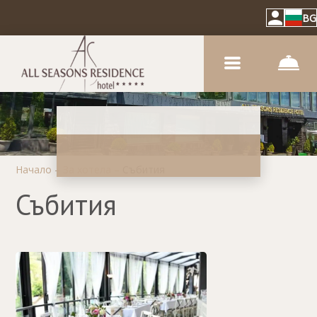
BG
Начало
–
За хотела
–
Събития
Събития