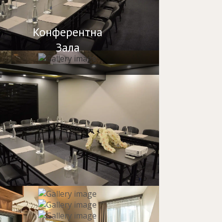
Конферентна
Зала