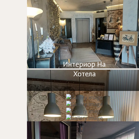
Интериор На
Хотела