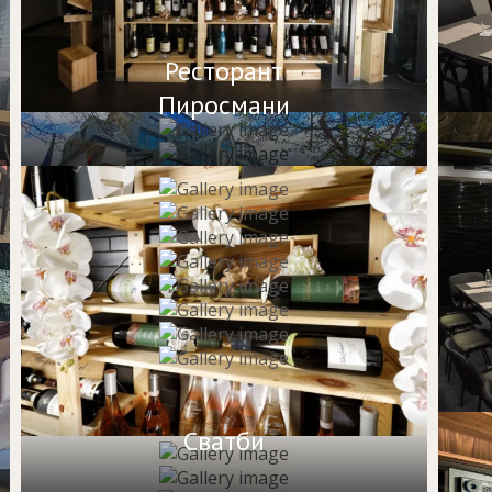
Ресторант
Пиросмани
Сватби