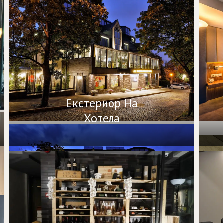
Екстериор На
Хотела