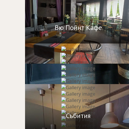
Вю Пойнт Кафе
Събития