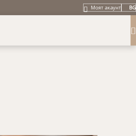
Моят акаунт
BG