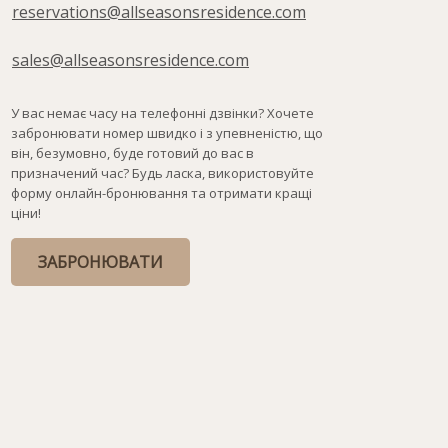
reservations@allseasonsresidence.com
sales@allseasonsresidence.com
У вас немає часу на телефонні дзвінки? Хочете
забронювати номер швидко і з упевненістю, що
він, безумовно, буде готовий до вас в
призначений час? Будь ласка, використовуйте
форму онлайн-бронювання та отримати кращі
ціни!
ЗАБРОНЮВАТИ