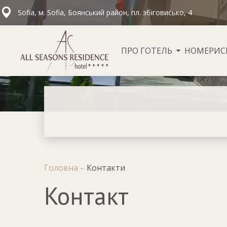
Sofia, м. Sofia, Боянський район, пл. збіговисько, 4
ПРО ГОТЕЛЬ
НОМЕРИ
С
Головна
–
Контакти
Контакт