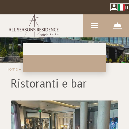
IT
Home
–
Sull'hotel
–
Ristoranti e bar
Ristoranti e bar