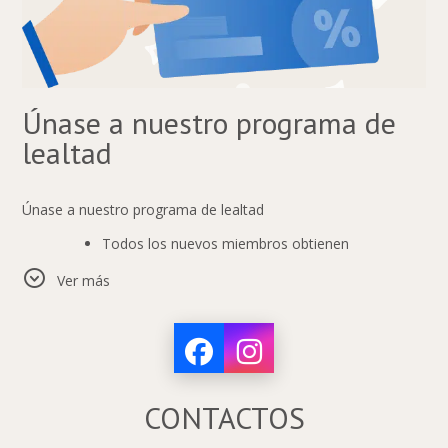
Únase a nuestro programa de
lealtad
Únase a nuestro programa de lealtad
Todos los nuevos miembros obtienen
directamente
5% de descuento
Ver más
5 niveles diferentes con descuentos de hasta
-30%
Solo se requiere registro para unirse
El descuento se puede aplicar solo para reservas individuales
CONTACTOS
en línea.