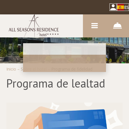
ES
Inicio
–
Sobre el hotel
–
Programa de fidelidad
Programa de lealtad